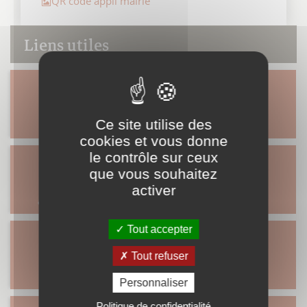
QR code appli mairie
Liens utiles
Urbanisme
Portail Famille
Ce site utilise des
cookies et vous donne
le contrôle sur ceux
que vous souhaitez
Démarches
activer
Numéros utiles
administratives
Tout accepter
Les OLD
Tout refuser
Répertoire des
associations
Personnaliser
Politique de confidentialité