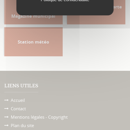
Agenda Provence Verte
& Verdon
Magazine municipal
Station météo
LIENS UTILES
Accueil
Contact
Mentions légales - Copyright
Plan du site