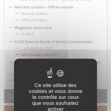
Marchés publics - Offres emploi
Marchés publics
Offres d'emploi
Magazine municipal
Le MAG
CCAS (Centre Social d'Action Communale)
L'actualité du CCAS
Délibérations du CCAS
Communauté de communes Provence Verdon
(CCPV)
Parc naturel régional du Verdon
Provence Verte Verdon
Ce site utilise des
cookies et vous donne
Liens utiles
le contrôle sur ceux
que vous souhaitez
activer