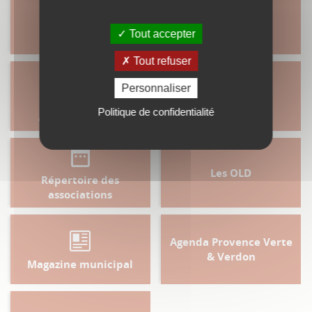
Urbanisme
Portail Famille
Tout accepter
Tout refuser
Personnaliser
Démarches
Numéros utiles
Politique de confidentialité
administratives
Les OLD
Répertoire des
associations
Agenda Provence Verte
& Verdon
Magazine municipal